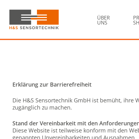
Zur
Skip
Hauptnavigation
to
springen
ÜBER
P
main
UNS
S
content
H&S
Sensortechnik
Erklärung zur Barrierefreiheit
Die H&S Sensortechnik GmbH ist bemüht, ihre 
zugänglich zu machen.
Stand der Vereinbarkeit mit den Anforderunge
Diese Website ist teilweise konform mit den We
genannten Unvereinbarkeiten und Ausnahmen.