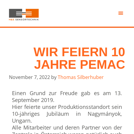
Skip
to
main
H&S
content
Sensortechnik
WIR FEIERN 10
JAHRE PEMAC
November 7, 2022
by
Thomas Silberhuber
Einen Grund zur Freude gab es am 13.
September 2019.
Hier feierte unser Produktionsstandort sein
10-jähriges Jubiläum in Nagymányok,
Ungarn.
Alle Mitarbeiter und deren Partner von der