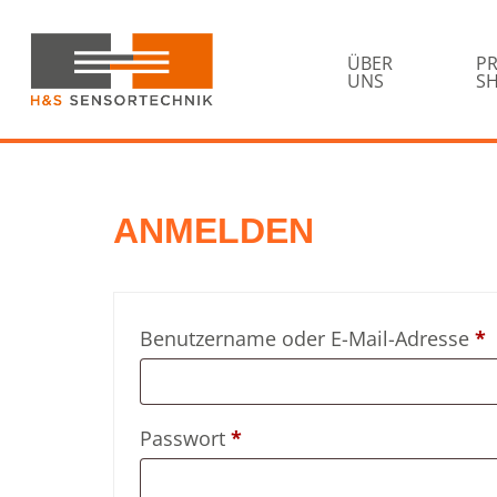
Zur
Skip
Hauptnavigation
to
springen
ÜBER
P
main
UNS
S
content
H&S
Sensortechnik
ANMELDEN
Benutzername oder E-Mail-Adresse
*
Passwort
*