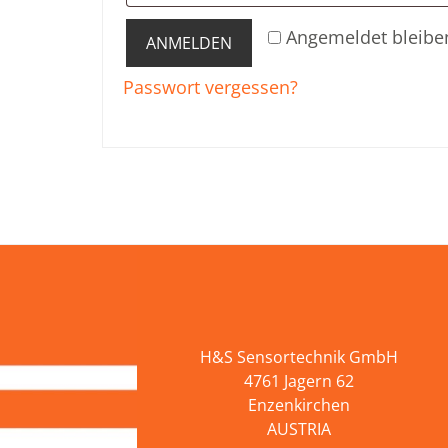
Angemeldet bleibe
ANMELDEN
Passwort vergessen?
H&S Sensortechnik GmbH
4761 Jagern 62
Enzenkirchen
AUSTRIA