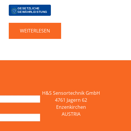
GESETZLICHE
GEWÄHRLEISTUNG
WEITERLESEN
H&S Sensortechnik GmbH
4761 Jagern 62
Enzenkirchen
AUSTRIA