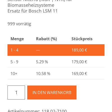
Biomasseheizsysteme
Ersatz für Bosch LSM 11​​
999 vorrätig
Menge
Rabatt (%)
Stückpreis
1 - 4
—
189,00
€
5 - 9
5.29 %
179,00
€
10+
10.58 %
169,00
€
IN DEN WARENKORB
Artikelnummer:
118.02-7100