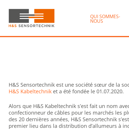
Passer
Passer
à
au
la
QUI SOMMES-
contenu
NOUS
navigation
principal
principale
H&S
Sensortechnik
H&S Sensortechnik est une société sœur de la soc
H&S Kabeltechnik
et a été fondée le 01.07.2020.
Alors que H&S Kabeltechnik s’est fait un nom ave
confectionneur de câbles pour les marchés les pl
des 20 dernières années, H&S Sensortechnik s’est
premier lieu dans la distribution d’allumeurs à 