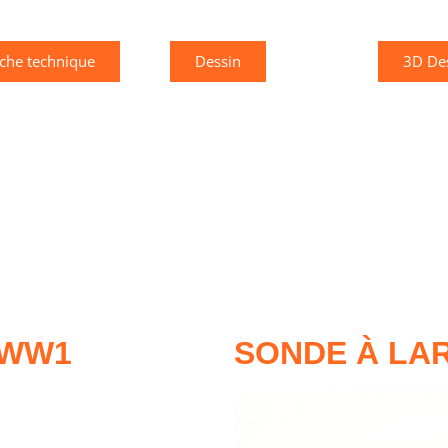
iche technique
Dessin
3D De
-WW1
SONDE À LA