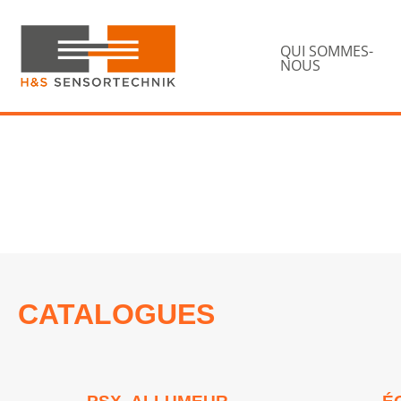
Passer
Passer
à
au
la
QUI SOMMES-
contenu
NOUS
navigation
principal
principale
H&S
Sensortechnik
CATALOGUES