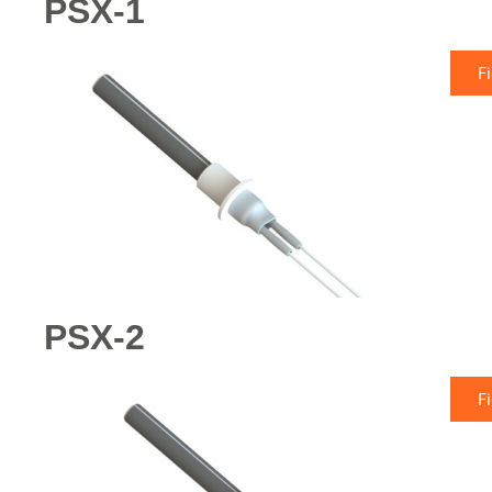
PSX-1
F
PSX-2
F