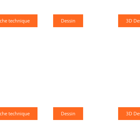
iche technique
Dessin
3D De
iche technique
Dessin
3D De