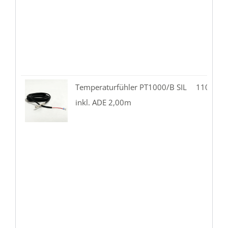
Temperaturfühler PT1000/B SIL
110.01-
inkl. ADE 2,00m