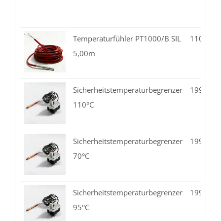
Temperaturfühler PT1000/B SIL
110.02-
5,00m
Sicherheitstemperaturbegrenzer
199.08-
110°C
Sicherheitstemperaturbegrenzer
199.08-
70°C
Sicherheitstemperaturbegrenzer
199.08-
95°C