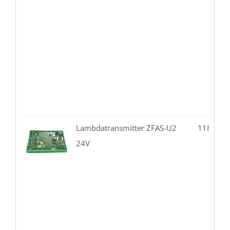
Lambdatransmitter ZFAS-U2
118.02-
24V