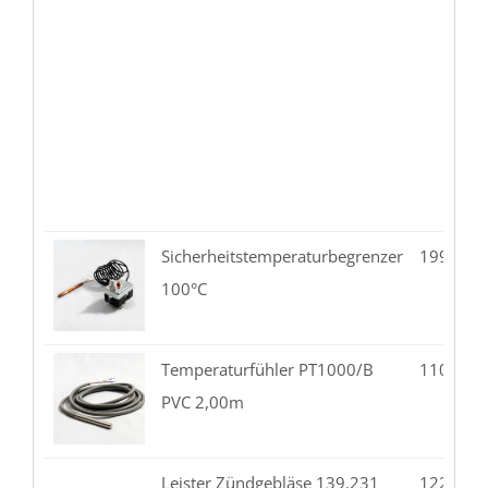
Sicherheitstemperaturbegrenzer
199.08-
100°C
Temperaturfühler PT1000/B
110.02-
PVC 2,00m
Leister Zündgebläse 139.231
122.10-