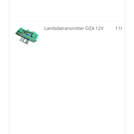
Lambdatransmitter OZA 12V
118.03-