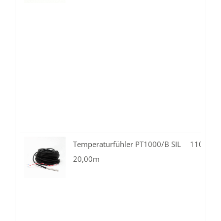
Temperaturfühler PT1000/B SIL
110.07-
20,00m