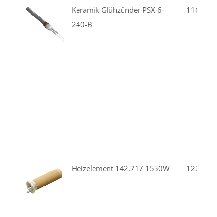
Keramik Glühzünder PSX-6-
116.86-
240-B
Heizelement 142.717 1550W
122.10-