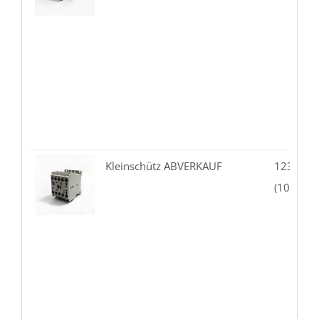
Kleinschütz ABVERKAUF
123.10-
(100-K09