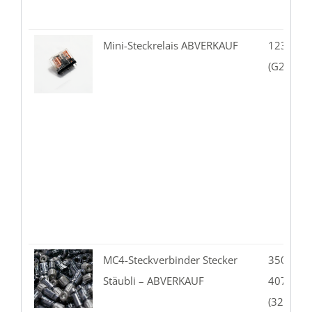
Mini-Steckrelais ABVERKAUF
123.10-
(G2R-2-2
MC4-Steckverbinder Stecker
350.01-0
Stäubli – ABVERKAUF
407.49-
(32.001