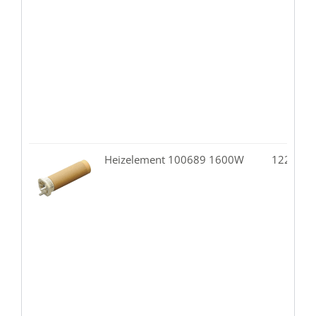
Heizelement 100689 1600W
122.00-