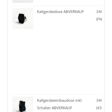
Kaltgerätedose ABVERKAUF
346.03-
(FN389B-
Kaltgeräteeinbaudose inkl.
346.03-
Schalter ABVERKAUF
(4304.60