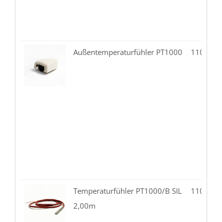
Außentemperaturfühler PT1000
110.07-
Temperaturfühler PT1000/B SIL
110.02-
2,00m