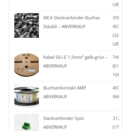
UR)
MC4-Steckverbinder Buchse
350.01-0
Stäubli – ABVERKAUF
407.39-
(32.001
UR)
Kabel SILI-E 1,5mm² gelb-grün –
740.01-
ABVERKAUF
(61.7555
10020)
Buchsenkontakt AMP
407.44-0
ABVERKAUF
968851-
Steckverbinder 5pol.
312.05-
ABVERKAUF
(1754504