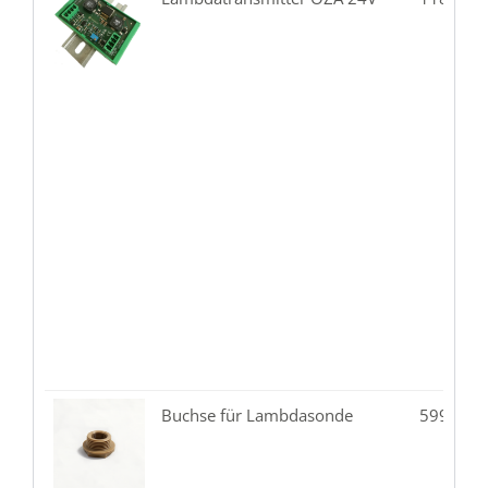
Buchse für Lambdasonde
599.99-