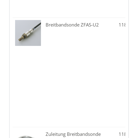
Breitbandsonde ZFAS-U2
118.02-
Zuleitung Breitbandsonde
118.02-