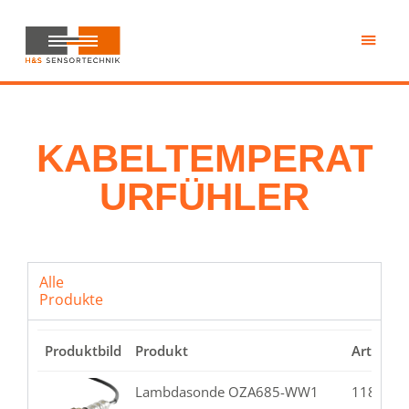
Skip
to
main
H&S
content
Sensortechnik
KABELTEMPERAT
URFÜHLER
Alle
Produkte
Produktbild
Produkt
Artikel
Lambdasonde OZA685-WW1
118.02-