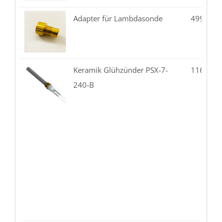
Adapter für Lambdasonde
499.99-
Keramik Glühzünder PSX-7-
116.87-
240-B