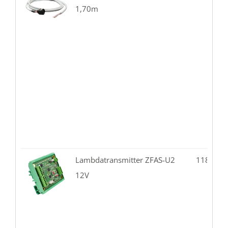
1,70m
Lambdatransmitter ZFAS-U2
118.02-
12V