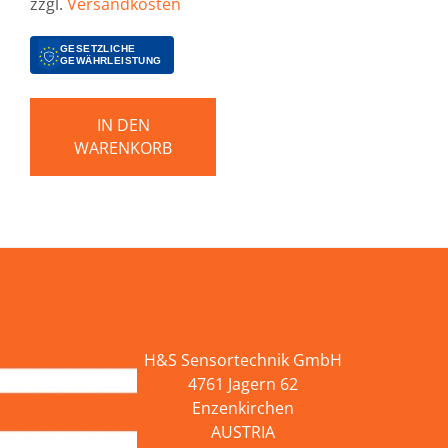
zzgl.
Versandkosten
GESETZLICHE
GEWÄHRLEISTUNG
IN DEN
WARENKORB
H&S Sensortechnik GmbH
4761 Jagern 62
Enzenkirchen
AUSTRIA