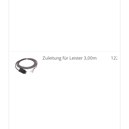
Zuleitung für Leister 3,00m
122.10-