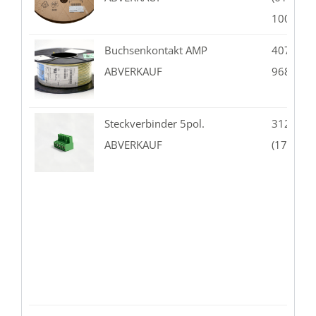
10020)
Buchsenkontakt AMP
407.44-0
ABVERKAUF
968851-
Steckverbinder 5pol.
312.05-
ABVERKAUF
(1754504