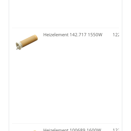
Heizelement 142.717 1550W
122.10-
Heizelement 100689 1600W
122.00-