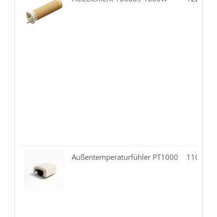
Außentemperaturfühler PT1000
110.07-