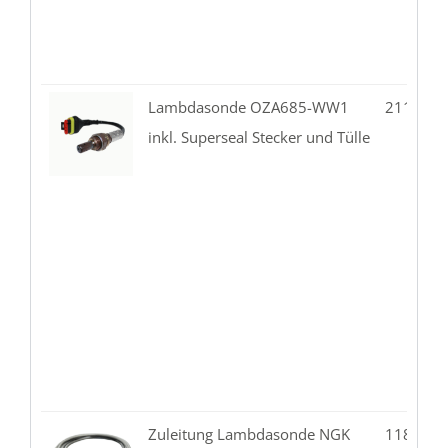
Lambdasonde OZA685-WW1
211.02-
inkl. Superseal Stecker und Tülle
Zuleitung Lambdasonde NGK
118.02-