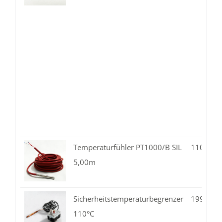
Temperaturfühler PT1000/B SIL
110.02-
5,00m
Sicherheitstemperaturbegrenzer
199.08-
110°C