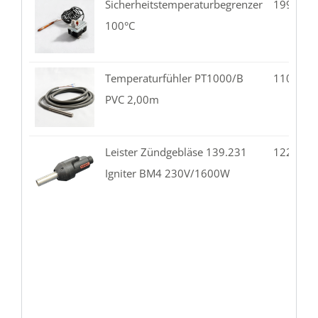
Sicherheitstemperaturbegrenzer
199.08-
100°C
Temperaturfühler PT1000/B
110.02-
PVC 2,00m
Leister Zündgebläse 139.231
122.10-
Igniter BM4 230V/1600W