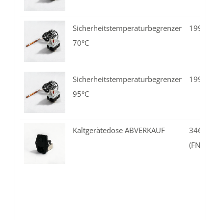
Sicherheitstemperaturbegrenzer
199.08-
70°C
Sicherheitstemperaturbegrenzer
199.08-
95°C
Kaltgerätedose ABVERKAUF
346.03-
(FN389B-