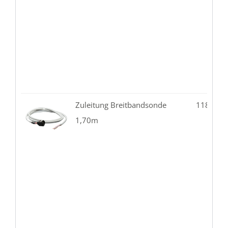
Zuleitung Breitbandsonde
118.02-
1,70m