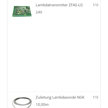
Lambdatransmitter ZFAS-U2
118.02-
24V
Zuleitung Lambdasonde NGK
118.02-
10,00m