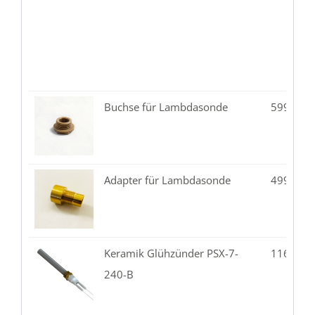
Buchse für Lambdasonde
599.99-
Adapter für Lambdasonde
499.99-
Keramik Glühzünder PSX-7-
116.87-
240-B