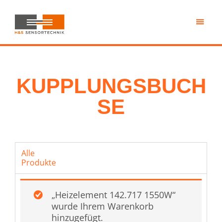
Skip
to
main
H&S
content
Sensortechnik
KUPPLUNGSBUCH
SE
Alle
Produkte
„Heizelement 142.717 1550W“
wurde Ihrem Warenkorb
hinzugefügt.