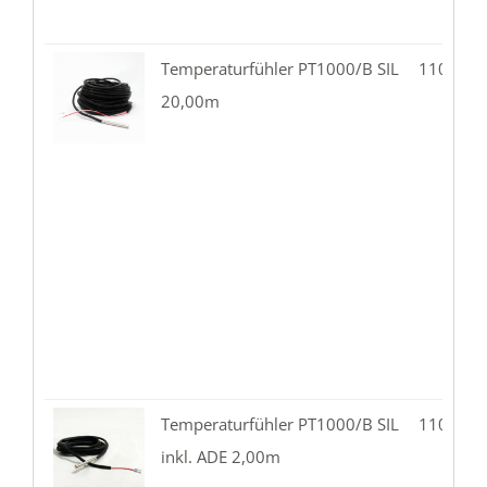
Temperaturfühler PT1000/B SIL
110.07-
20,00m
Temperaturfühler PT1000/B SIL
110.01-
inkl. ADE 2,00m