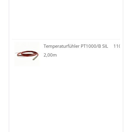
Temperaturfühler PT1000/B SIL
110.02-
2,00m