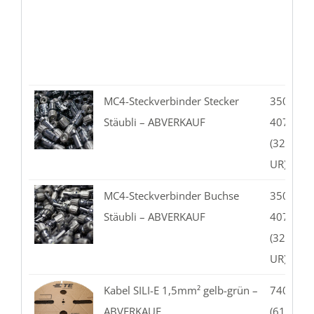
MC4-Steckverbinder Stecker
350.01-0
Stäubli – ABVERKAUF
407.49-
(32.001
UR)
MC4-Steckverbinder Buchse
350.01-0
Stäubli – ABVERKAUF
407.39-
(32.001
UR)
Kabel SILI-E 1,5mm² gelb-grün –
740.01-
ABVERKAUF
(61.7555