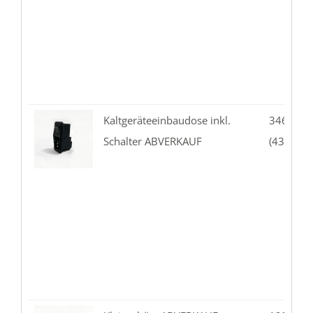
Kaltgeräteeinbaudose inkl.
346.03-
Schalter ABVERKAUF
(4304.60