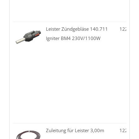
Leister Zündgebläse 140.711
122.10-
Igniter BM4 230V/1100W
Zuleitung für Leister 3,00m
122.10-