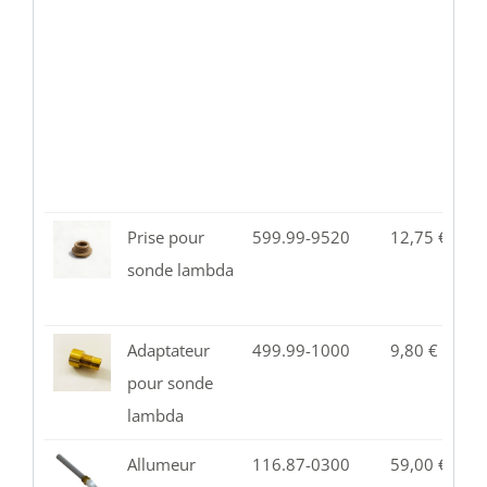
Prise pour
599.99-9520
12,75
€
1
sonde lambda
Adaptateur
499.99-1000
9,80
€
1
pour sonde
lambda
Allumeur
116.87-0300
59,00
€
5