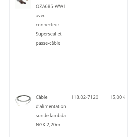
OZA685-WW1
avec
connecteur
Superseal et
passe-câble
Câble
118.02-7120
15,00
€
3
d’alimentation
sonde lambda
NGK 2,20m