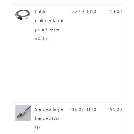
Câble
122.10-0010
15,00
€
2
d’alimentation
pour Leister
3,00m
Sonde à large
118.02-8110
195,00
€
8
bande ZFAS-
U2