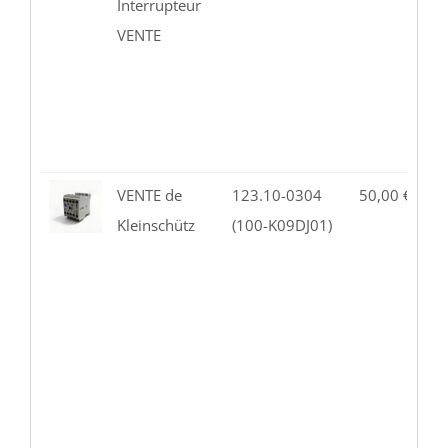
Interrupteur
VENTE
VENTE de
123.10-0304
50,00
€
3
Kleinschütz
(100-K09DJ01)