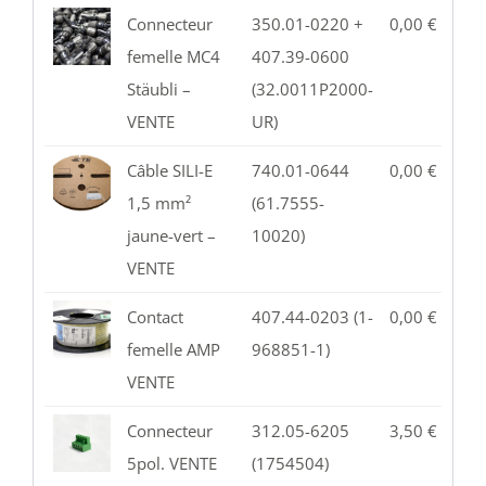
Connecteur
350.01-0220 +
0,00
€
1
femelle MC4
407.39-0600
Stäubli –
(32.0011P2000-
VENTE
UR)
Câble SILI-E
740.01-0644
0,00
€
2
1,5 mm²
(61.7555-
jaune-vert –
10020)
VENTE
Contact
407.44-0203 (1-
0,00
€
3
femelle AMP
968851-1)
VENTE
Connecteur
312.05-6205
3,50
€
1
5pol. VENTE
(1754504)