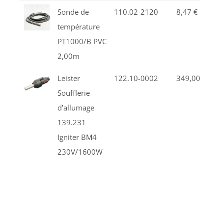
Sonde de
110.02-2120
8,47
€
5
température
PT1000/B PVC
2,00m
Leister
122.10-0002
349,00
€
8
Soufflerie
d’allumage
139.231
Igniter BM4
230V/1600W