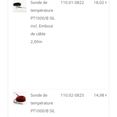
Sonde de
110.01-0822
18,02
€
9
température
PT1000/B SIL
incl. Embout
de câble
2,00m
Sonde de
110.02-0825
14,98
€
1
température
PT1000/B SIL