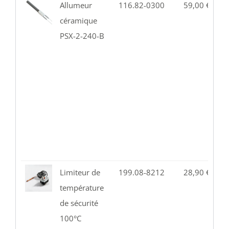
Allumeur
116.82-0300
59,00
€
1
céramique
PSX-2-240-B
Limiteur de
199.08-8212
28,90
€
2
température
de sécurité
100°C