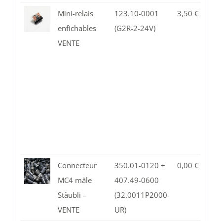
Mini-relais
123.10-0001
3,50
€
1
enfichables
(G2R-2-24V)
VENTE
Connecteur
350.01-0120 +
0,00
€
2
MC4 mâle
407.49-0600
Stäubli –
(32.0011P2000-
VENTE
UR)