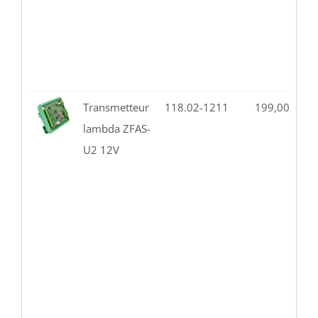
Transmetteur
118.02-1211
199,00
€
1
lambda ZFAS-
U2 12V