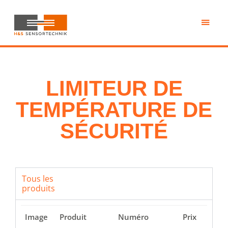
Passer
au
contenu
H&S
principal
Sensortechnik
LIMITEUR DE
TEMPÉRATURE DE
SÉCURITÉ
Tous les
produits
Image
Produit
Numéro
Prix
S