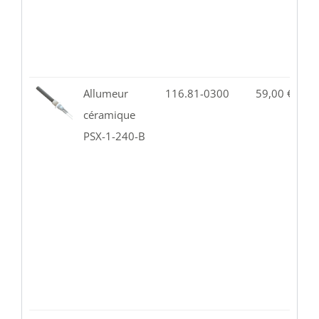
Allumeur
116.81-0300
59,00
€
1
céramique
PSX-1-240-B