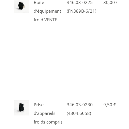
Boîte
346.03-0225
30,00
€
1
d’équipement
(FN389B-6/21)
froid VENTE
Prise
346.03-0230
9,50
€
1
d’appareils
(4304.6058)
froids compris