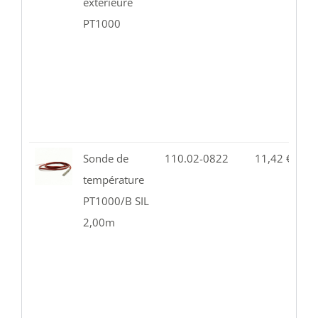
extérieure
PT1000
Sonde de
110.02-0822
11,42
€
5
température
PT1000/B SIL
2,00m