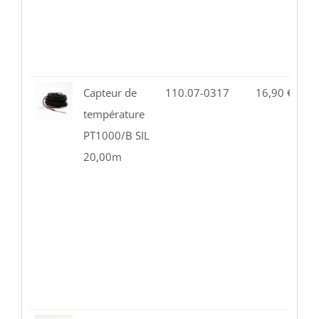
Capteur de
110.07-0317
16,90
€
1
température
PT1000/B SIL
20,00m