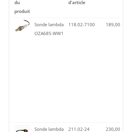
du
d'article
produit
Sonde lambda
118.02-7100
189,00
€
9
OZA685-WW1
Sonde lambda
211.02-24
230,00
€
1