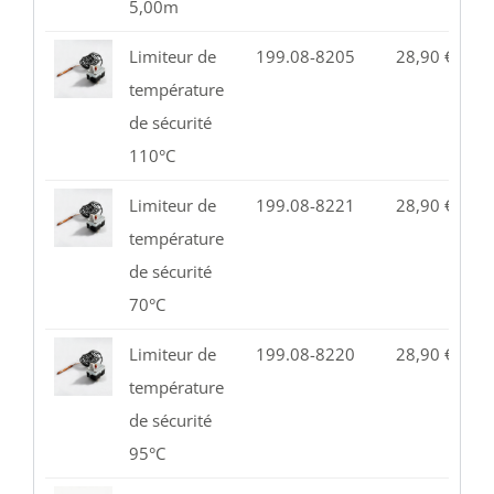
5,00m
Limiteur de
199.08-8205
28,90
€
7
température
de sécurité
110°C
Limiteur de
199.08-8221
28,90
€
1
température
de sécurité
70°C
Limiteur de
199.08-8220
28,90
€
5
température
de sécurité
95°C